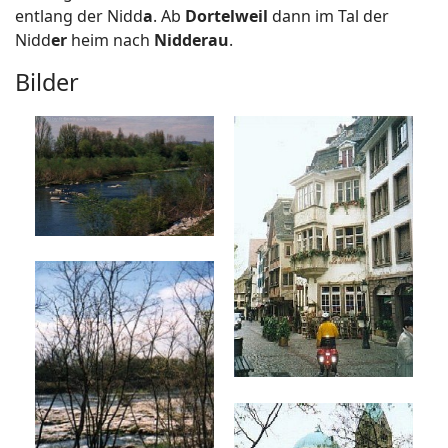
entlang der Nidd
a
. Ab
Dortelweil
dann im Tal der
Nidd
er
heim nach
Nidderau
.
Bilder