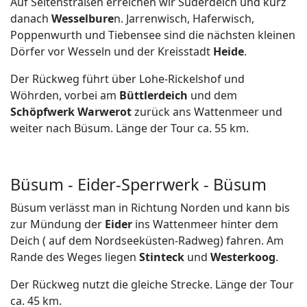
Auf Seitenstraßen erreichen wir Süderdeich und kurz
danach
Wesselbure
n. Jarrenwisch, Haferwisch,
Poppenwurth und Tiebensee sind die nächsten kleinen
Dörfer vor Wesseln und der Kreisstadt
Heide
.
Der Rückweg führt über Lohe-Rickelshof und
Wöhrden, vorbei am
Büttlerdeich
und dem
Schöpfwerk Warwerot
zurück ans Wattenmeer und
weiter nach Büsum. Länge der Tour ca. 55 km.
Büsum - Eider-Sperrwerk - Büsum
Büsum verlässt man in Richtung Norden und kann bis
zur Mündung der
Eider
ins Wattenmeer hinter dem
Deich ( auf dem Nordseeküsten-Radweg) fahren. Am
Rande des Weges liegen
Stinteck
und
Westerkoog
.
Der Rückweg nutzt die gleiche Strecke. Länge der Tour
ca. 45 km.